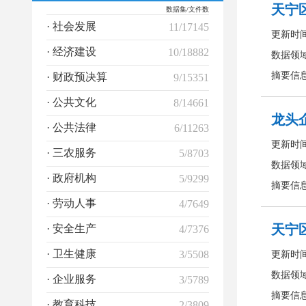
数据集/文件数
· 社会发展
11/17145
· 经济建设
10/18882
· 财政预决算
9/15351
· 公共文化
8/14661
· 公共法律
6/11263
· 三农服务
5/8703
· 政府机构
5/9299
· 劳动人事
4/7649
· 安全生产
4/7376
· 卫生健康
3/5508
· 企业服务
3/5789
· 教育科技
2/3809