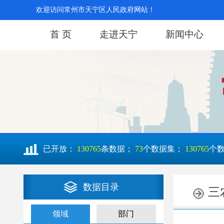
欢迎访问常州市天宁区人民政府网站！
首 页
走进天宁
新闻中心
已开放：
130765
条数据；
73
个数据集；
130765
个
数据目录
领域
部门