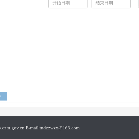
>
.cn E-mail:tndzzwzx@163.com